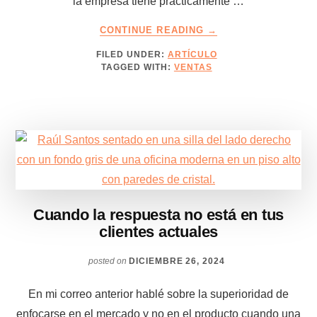
la empresa tiene prácticamente …
ABOUT
CONTINUE READING
→
EL
FILED UNDER:
ARTÍCULO
ÁNGULO
TAGGED WITH:
VENTAS
QUE
HABILITA
LA
PARTICIPACIÓN
DE
MERCADO
Cuando la respuesta no está en tus
clientes actuales
posted on
DICIEMBRE 26, 2024
En mi correo anterior hablé sobre la superioridad de
enfocarse en el mercado y no en el producto cuando una