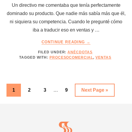
Un directivo me comentaba que tenía perfectamente
dominado su producto. Que nadie más sabía más que él,
ni siquiera su competencia. Cuando le pregunté cómo
iba a traducir eso en ventas y …
ABOUT
CONTINUE READING
→
DISCURSOS
FILED UNDER:
ANÉCDOTAS
IMPECABLES
TAGGED WITH:
PROCESOCOMERCIAL
,
VENTAS
QUE
ALEJAN
COMPRADORES
Interim
Go
Go
Go
Go
Go
1
2
3
…
9
Next Page »
pages
to
to
to
to
to
omitted
Footer
page
page
page
page