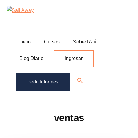
Additional
Skip
Skip
Sail
Academia
to
to
menu
Away
main
footer
De
content
Ventas
B2B
Inicio
Cursos
Sobre Raúl
Blog Diario
Ingresar
Search
Pedir Informes
for:
Search Button
ventas