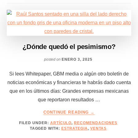
¿Dónde quedó el pesimismo?
posted on
ENERO 3, 2025
Si lees Whitepaper, GBM media o algún otro boletín de
noticias económicas y financieras te habrás dado cuenta
que en los últimos días: Grandes empresas mexicanas
que reportaron resultados …
ABOUT
CONTINUE READING
→
¿DÓNDE
FILED UNDER:
ARTÍCULO
,
RECOMENDACIONES
QUEDÓ
TAGGED WITH:
ESTRATEGIA
,
VENTAS
EL
PESIMISMO?