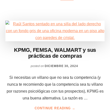
SE
FUE
EL
MARGEN?
KPMG, FEMSA, WALMART y sus
prácticas de compras
posted on
DICIEMBRE 30, 2024
Si necesitas un villano que no sea tu competencia (y
nunca te recomiendo que la competencia sea tu villano
por razones psicológicas con tus prospectos), KPMG es
una buena alternativa. La razón es …
ABOUT
CONTINUE READING
→