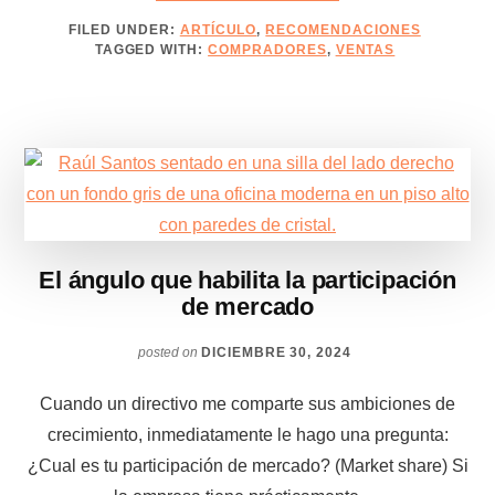
KPMG,
FILED UNDER:
ARTÍCULO
,
RECOMENDACIONES
FEMSA,
TAGGED WITH:
COMPRADORES
,
VENTAS
WALMART
Y
SUS
PRÁCTICAS
DE
COMPRAS
El ángulo que habilita la participación
de mercado
posted on
DICIEMBRE 30, 2024
Cuando un directivo me comparte sus ambiciones de
crecimiento, inmediatamente le hago una pregunta:
¿Cual es tu participación de mercado? (Market share) Si