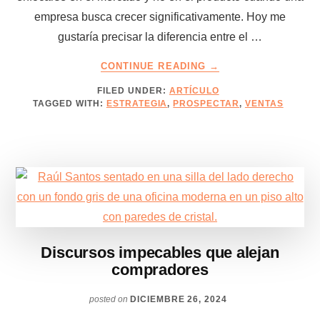
empresa busca crecer significativamente. Hoy me
gustaría precisar la diferencia entre el …
ABOUT
CONTINUE READING
→
CUANDO
FILED UNDER:
ARTÍCULO
LA
TAGGED WITH:
ESTRATEGIA
,
PROSPECTAR
,
VENTAS
RESPUESTA
NO
ESTÁ
EN
TUS
CLIENTES
ACTUALES
Discursos impecables que alejan
compradores
posted on
DICIEMBRE 26, 2024