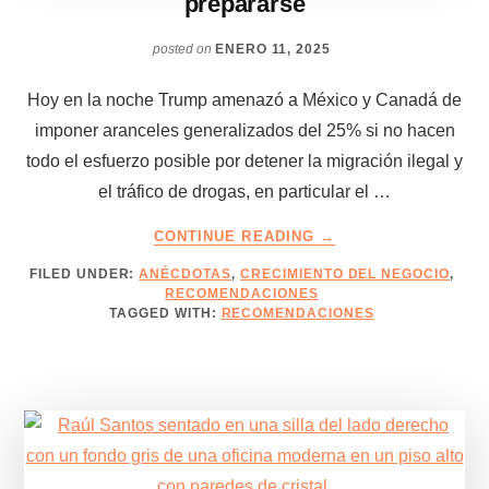
prepararse
posted on
ENERO 11, 2025
Hoy en la noche Trump amenazó a México y Canadá de
imponer aranceles generalizados del 25% si no hacen
todo el esfuerzo posible por detener la migración ilegal y
el tráfico de drogas, en particular el …
ABOUT
CONTINUE READING
→
ARANCELES
FILED UNDER:
ANÉCDOTAS
,
CRECIMIENTO DEL NEGOCIO
,
DEL
RECOMENDACIONES
25%
TAGGED WITH:
RECOMENDACIONES
DE
TRUMP
–
CÓMO
PREPARARSE