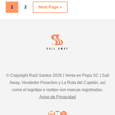
Go
Go
Go
1
2
Next Page »
to
to
to
Footer
page
page
© Copyright Raúl Santos 2026 | Venta en Popa SC | Sail
Away, Vendedor Proactivo y La Ruta del Capitán, así
como el logotipo e isotipo son marcas registradas.
Aviso de Privacidad
LinkedIn
YouTube
X