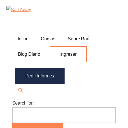
Additional
Skip
Skip
Sail
Academia
to
to
menu
Away
main
footer
De
content
Ventas
B2B
Inicio
Cursos
Sobre Raúl
Blog Diario
Ingresar
Pedir Informes
Search for: