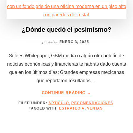
¿Dónde quedó el pesimismo?
posted on
ENERO 3, 2025
Si lees Whitepaper, GBM media o algún otro boletín de
noticias económicas y financieras te habrás dado cuenta
que en los últimos días: Grandes empresas mexicanas
que reportaron resultados …
ABOUT
CONTINUE READING
→
¿DÓNDE
FILED UNDER:
ARTÍCULO
,
RECOMENDACIONES
QUEDÓ
TAGGED WITH:
ESTRATEGIA
,
VENTAS
EL
PESIMISMO?