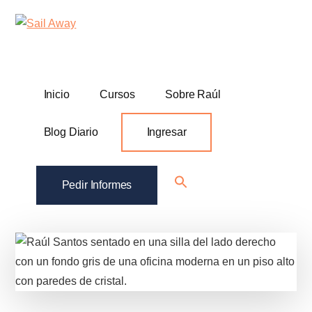
Additional
Skip
Skip
Sail
Academia
to
to
menu
Away
main
footer
De
content
Ventas
B2B
Inicio
Cursos
Sobre Raúl
Blog Diario
Ingresar
Search
Pedir Informes
for:
Search Button