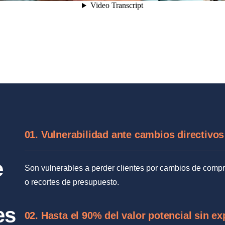
01. Vulnerabilidad ante cambios directivos
e
Son vulnerables a perder clientes por cambios de comp
o recortes de presupuesto.
es
02. Hasta el 90% del valor potencial sin ex