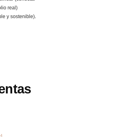
lio real)
ble y sostenible).
entas
04