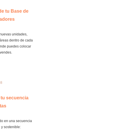
e tu Base de
adores
a nuevas unidades,
 áreas dentro de cada
nde puedes colocar
 vendes.
08
 tu secuencia
tas
odo en una secuencia
 y sostenible: