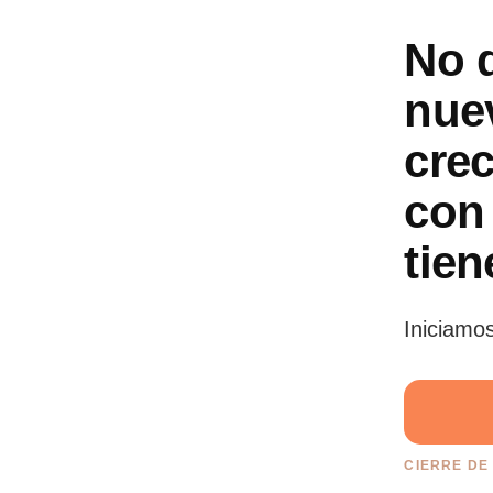
No 
nuev
crec
con 
tien
Iniciamo
CIERRE DE 