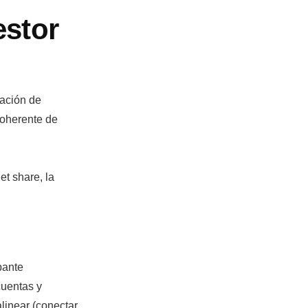
estor
ación de
coherente de
et share, la
pante
cuentas y
linear (conectar