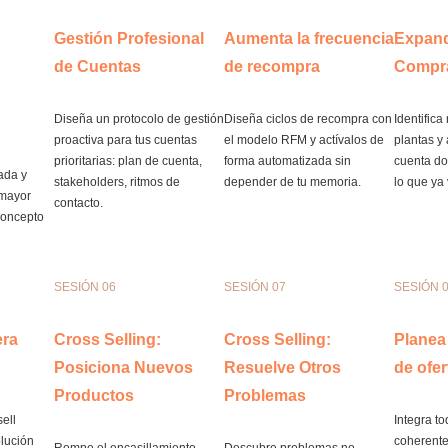
Gestión Profesional
Aumenta la frecuencia
Expand
de Cuentas
de recompra
Compr
Diseña un protocolo de gestión
Diseña ciclos de recompra con
Identific
proactiva para tus cuentas
el modelo RFM y actívalos de
plantas y
prioritarias: plan de cuenta,
forma automatizada sin
cuenta do
ada y
stakeholders, ritmos de
depender de tu memoria.
lo que ya
 mayor
contacto.
concepto
SESIÓN 06
SESIÓN 07
SESIÓN 
era
Cross Selling:
Cross Selling:
Planea
Posiciona Nuevos
Resuelve Otros
de ofer
Productos
Problemas
ell
Integra t
lución
coherente