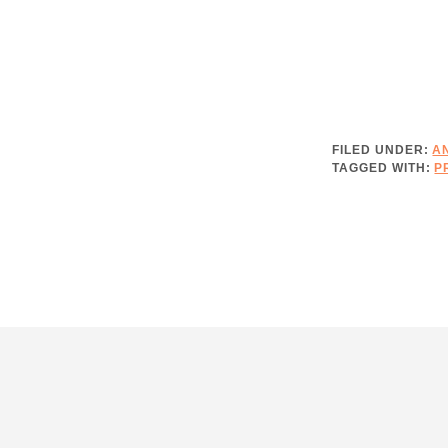
FILED UNDER:
A
TAGGED WITH:
P
Footer