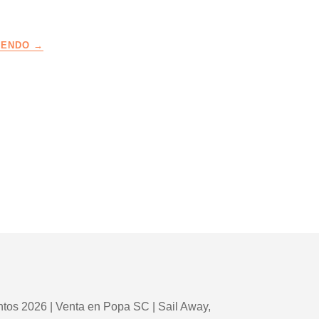
LA
YENDO
RUTA
DEL
CAPITÁN
–
EDICIÓN
17
–
AVANZA
OPORTUNIDADES
CON
EL
MARKETING
COMERCIAL
HIPER-
PERSONALIZADO
tos 2026 | Venta en Popa SC | Sail Away,