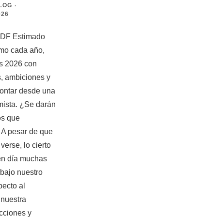
BLOG
026
PDF Estimado
mo cada año,
 2026 con
, ambiciones y
rontar desde una
mista. ¿Se darán
os que
A pesar de que
verse, lo cierto
en día muchas
bajo nuestro
pecto al
 nuestra
acciones y