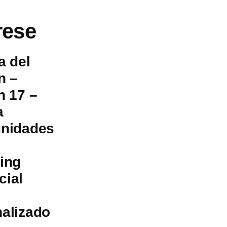
rese
a del
n –
n 17 –
a
unidades
ing
cial
alizado