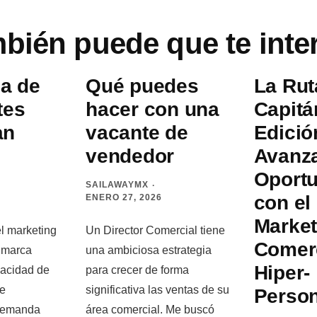
bién puede que te inte
a de
Qué puedes
La Rut
tes
hacer con una
Capitá
an
vacante de
Edició
vendedor
Avanz
Oport
SAILAWAYMX
con el
ENERO 27, 2026
Market
el marketing
Un Director Comercial tiene
Comer
a marca
una ambiciosa estrategia
Hiper-
pacidad de
para crecer de forma
de
significativa las ventas de su
Person
demanda
área comercial. Me buscó