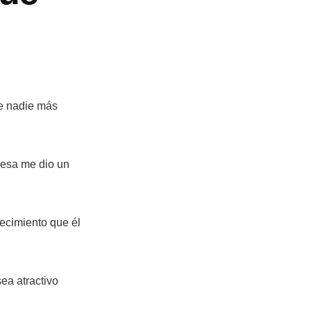
e nadie más
resa me dio un
recimiento que él
ea atractivo