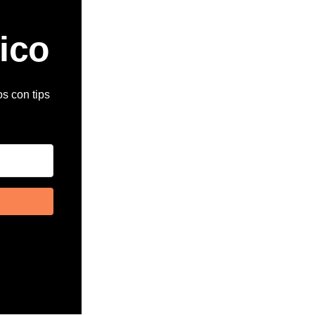
ico
os con tips