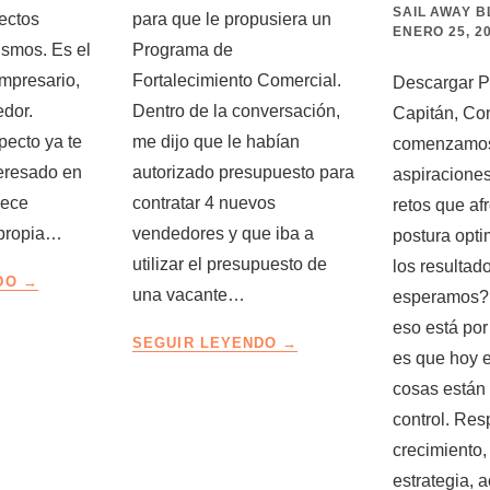
SAIL AWAY 
ectos
para que le propusiera un
ENERO 25, 2
ismos. Es el
Programa de
mpresario,
Fortalecimiento Comercial.
Descargar 
edor.
Dentro de la conversación,
Capitán, Co
ecto ya te
me dijo que le habían
comenzamos
teresado en
autorizado presupuesto para
aspiraciones
lece
contratar 4 nuevos
retos que af
 propia…
vendedores y que iba a
postura opti
utilizar el presupuesto de
los resultad
LA
NDO
una vacante…
esperamos? 
TRAMPA
DE
eso está por 
QUÉ
SEGUIR LEYENDO
LOS
es que hoy 
PUEDES
CLIENTES
HACER
cosas están 
QUE
CON
control. Res
LLEGAN
UNA
SOLOS
crecimiento,
VACANTE
estrategia, 
DE