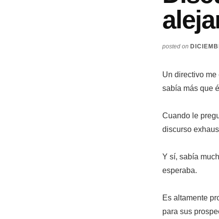
alej
posted on
DICIEMB
Un directivo me
sabía más que él
Cuando le pregu
discurso exhaust
Y sí, sabía much
esperaba.
Es altamente pro
para sus prospec