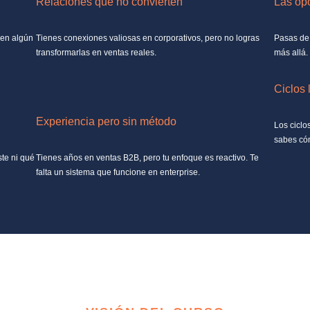
Relaciones que no convierten
Las op
 en algún
Tienes conexiones valiosas en corporativos, pero no logras
Pasas de 
transformarlas en ventas reales.
más allá.
Ciclos 
Experiencia pero sin método
Los ciclo
sabes có
ste ni qué
Tienes años en ventas B2B, pero tu enfoque es reactivo. Te
falta un sistema que funcione en enterprise.