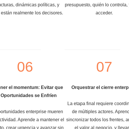
ucturas, dinámicas políticas, y
presupuesto, quién lo controla,
están realmente los decisores.
acceder.
06
07
ner el momentum: Evitar que
Orquestrar el cierre enterp
 Oportunidades se Enfríen
La etapa final requiere coordi
ortunidades enterprise mueren
de múltiples actores. Apren
actividad. Aprende a mantener el
sincronizar todos los frentes, ar
to, crear urgencia y avanzar sin
el valor al negocio, y llevar