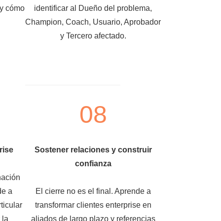
 y cómo
identificar al Dueño del problema,
Champion, Coach, Usuario, Aprobador
y Tercero afectado.
08
rise
Sostener relaciones y construir
confianza
nación
de a
El cierre no es el final. Aprende a
ticular
transformar clientes enterprise en
 la
aliados de largo plazo y referencias