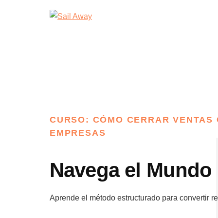
Additional
Skip
Skip
Sail
Academia
to
to
menu
Away
main
footer
De
content
Ventas
B2B
CURSO: CÓMO CERRAR VENTAS
EMPRESAS
Navega el Mundo 
Aprende el método estructurado para convertir re