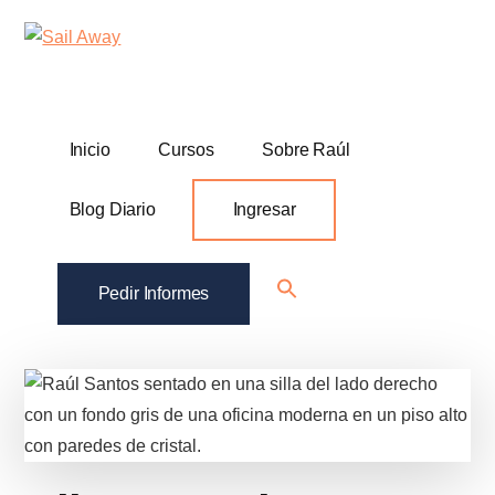
Additional
Skip
Skip
Sail
Academia
to
to
menu
Away
main
footer
De
content
Ventas
B2B
Inicio
Cursos
Sobre Raúl
Blog Diario
Ingresar
Search
Pedir Informes
for:
Search Button