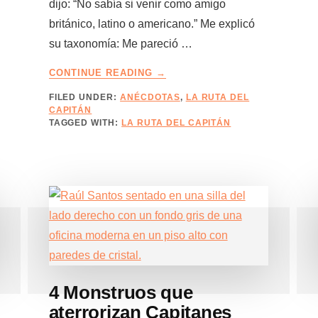
dijo: “No sabía si venir como amigo
británico, latino o americano.” Me explicó
su taxonomía: Me pareció …
ABOUT
CONTINUE READING
→
AMIGO
FILED UNDER:
ANÉCDOTAS
,
LA RUTA DEL
BRITÁNICO,
CAPITÁN
AMIGO
TAGGED WITH:
LA RUTA DEL CAPITÁN
LATINO,
AMIGO
AMERICANO
4 Monstruos que
aterrorizan Capitanes