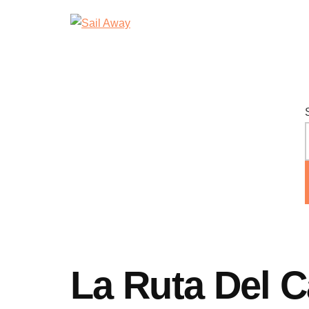
Additional
Skip
Skip
Sail
Academia
to
to
menu
Away
main
footer
De
content
Ventas
B2B
La Ruta Del C