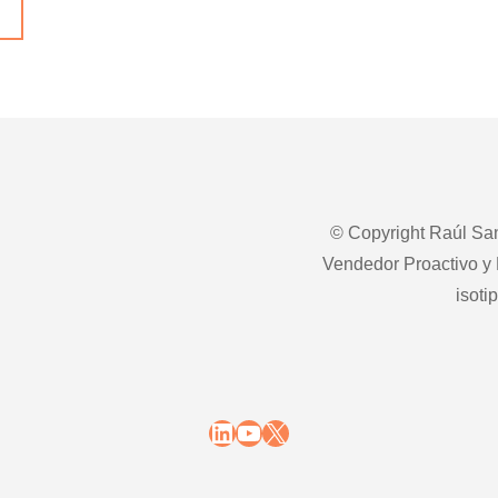
© Copyright Raúl San
Vendedor Proactivo y 
isoti
LinkedIn
YouTube
X