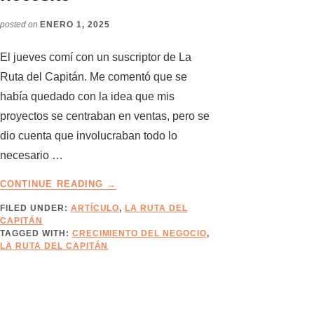
posted on
ENERO 1, 2025
El jueves comí con un suscriptor de La
Ruta del Capitán. Me comentó que se
había quedado con la idea que mis
proyectos se centraban en ventas, pero se
dio cuenta que involucraban todo lo
necesario …
ABOUT
CONTINUE READING
→
PARA
FILED UNDER:
ARTÍCULO
,
LA RUTA DEL
CRECER,
CAPITÁN
LO
TAGGED WITH:
CRECIMIENTO DEL NEGOCIO
,
QUE
LA RUTA DEL CAPITÁN
SE
NECESITE