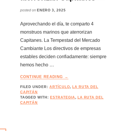
posted on
ENERO 3, 2025
Aprovechando el día, te comparto 4
monstruos marinos que aterrorizan
Capitanes. La Tempestad del Mercado
Cambiante Los directivos de empresas
estables deciden confiadamente: siempre
hemos hecho …
ABOUT
CONTINUE READING
→
4
FILED UNDER:
ARTÍCULO
,
LA RUTA DEL
MONSTRUOS
CAPITÁN
QUE
TAGGED WITH:
ESTRATEGIA
,
LA RUTA DEL
ATERRORIZAN
CAPITÁN
CAPITANES