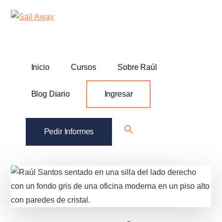
Additional
Skip
Skip
Sail
Academia
to
to
menu
Away
main
footer
De
content
Ventas
B2B
Inicio
Cursos
Sobre Raúl
Blog Diario
Ingresar
Search
Pedir Informes
for:
Search Button