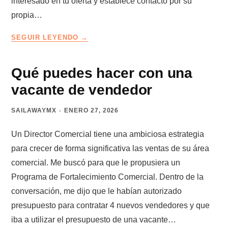
interesado en tu oferta y establece contacto por su
propia…
LA
SEGUIR LEYENDO
TRAMPA
DE
LOS
Qué puedes hacer con una
CLIENTES
vacante de vendedor
QUE
LLEGAN
SAILAWAYMX
ENERO 27, 2026
SOLOS
Un Director Comercial tiene una ambiciosa estrategia
para crecer de forma significativa las ventas de su área
comercial. Me buscó para que le propusiera un
Programa de Fortalecimiento Comercial. Dentro de la
conversación, me dijo que le habían autorizado
presupuesto para contratar 4 nuevos vendedores y que
iba a utilizar el presupuesto de una vacante…