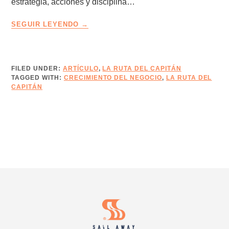
estrategia, acciones y disciplina…
LA
SEGUIR LEYENDO
RUTA
DEL
CAPITÁN
–
FILED UNDER:
ARTÍCULO
,
LA RUTA DEL CAPITÁN
TAGGED WITH:
CRECIMIENTO DEL NEGOCIO
EDICIÓN
,
LA RUTA DEL
CAPITÁN
17
–
AVANZA
OPORTUNIDADES
CON
EL
MARKETING
COMERCIAL
Footer
HIPER-
PERSONALIZADO