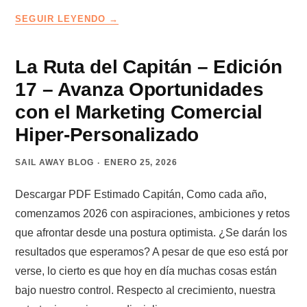
QUÉ
SEGUIR LEYENDO
PUEDES
HACER
CON
La Ruta del Capitán – Edición
UNA
17 – Avanza Oportunidades
VACANTE
DE
con el Marketing Comercial
VENDEDOR
Hiper-Personalizado
SAIL AWAY BLOG
ENERO 25, 2026
Descargar PDF Estimado Capitán, Como cada año,
comenzamos 2026 con aspiraciones, ambiciones y retos
que afrontar desde una postura optimista. ¿Se darán los
resultados que esperamos? A pesar de que eso está por
verse, lo cierto es que hoy en día muchas cosas están
bajo nuestro control. Respecto al crecimiento, nuestra