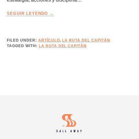
LA
SEGUIR LEYENDO
RUTA
DEL
CAPITÁN
–
FILED UNDER:
ARTÍCULO
,
LA RUTA DEL CAPITÁN
TAGGED WITH:
LA RUTA DEL CAPITÁN
EDICIÓN
17
–
AVANZA
OPORTUNIDADES
CON
EL
MARKETING
Footer
COMERCIAL
HIPER-
PERSONALIZADO