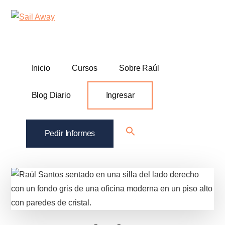
Additional
Skip
Skip
Sail
Academia
to
to
menu
Away
main
footer
De
content
Ventas
B2B
Inicio
Cursos
Sobre Raúl
Blog Diario
Ingresar
Search
Pedir Informes
for:
Search Button