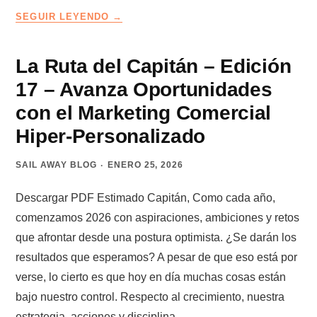
QUÉ
SEGUIR LEYENDO
PUEDES
HACER
CON
La Ruta del Capitán – Edición
UNA
17 – Avanza Oportunidades
VACANTE
DE
con el Marketing Comercial
VENDEDOR
Hiper-Personalizado
SAIL AWAY BLOG
ENERO 25, 2026
Descargar PDF Estimado Capitán, Como cada año,
comenzamos 2026 con aspiraciones, ambiciones y retos
que afrontar desde una postura optimista. ¿Se darán los
resultados que esperamos? A pesar de que eso está por
verse, lo cierto es que hoy en día muchas cosas están
bajo nuestro control. Respecto al crecimiento, nuestra
estrategia, acciones y disciplina…