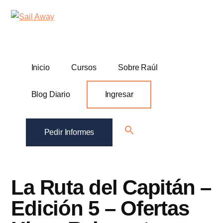
Additional
Skip
Skip
Sail
Academia
to
to
menu
Away
main
footer
De
content
Ventas
B2B
Inicio
Cursos
Sobre Raúl
Blog Diario
Ingresar
Search
Pedir Informes
for:
Search Button
La Ruta del Capitán –
Edición 5 – Ofertas