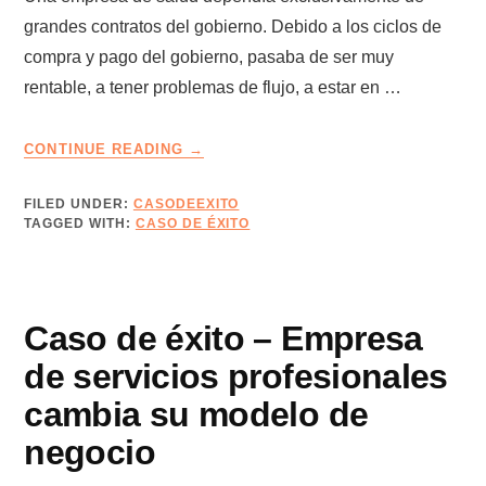
grandes contratos del gobierno. Debido a los ciclos de
compra y pago del gobierno, pasaba de ser muy
rentable, a tener problemas de flujo, a estar en …
ABOUT
CONTINUE READING
→
CASO
DE
FILED UNDER:
CASODEEXITO
ÉXITO
TAGGED WITH:
CASO DE ÉXITO
–
EMPRESA
DE
SALUD
Caso de éxito – Empresa
PERSIGUE
NUEVO
de servicios profesionales
MERCADO
cambia su modelo de
negocio