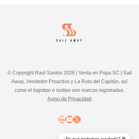
omitted
Footer
page
page
page
INICIATIVAS
page
ESTRATÉGICAS
PARA
MULTIPLICAR
LAS
VENTAS
© Copyright Raúl Santos 2026 | Venta en Popa SC | Sail
Away, Vendedor Proactivo y La Ruta del Capitán, así
como el logotipo e isotipo son marcas registradas.
Aviso de Privacidad
LinkedIn
YouTube
X
¿En qué podemos ayudarte? 💬