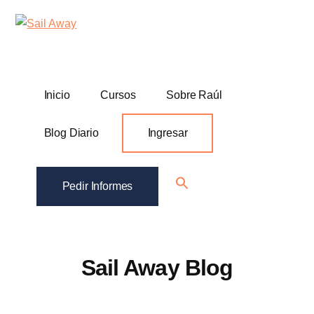
Additional
Skip
Skip
Sail
Academia
to
to
menu
Away
main
footer
De
content
Ventas
B2B
Inicio
Cursos
Sobre Raúl
Blog Diario
Ingresar
Search
Pedir Informes
for:
Search Button
Sail Away Blog