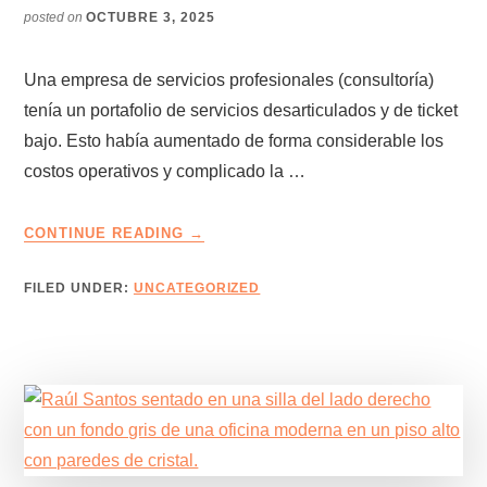
posted on
OCTUBRE 3, 2025
Una empresa de servicios profesionales (consultoría)
tenía un portafolio de servicios desarticulados y de ticket
bajo. Esto había aumentado de forma considerable los
costos operativos y complicado la …
ABOUT
CONTINUE READING
→
CASO
DE
FILED UNDER:
UNCATEGORIZED
ÉXITO
–
EMPRESA
DE
SERVICIOS
PROFESIONALES
CAMBIA
SU