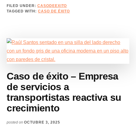
DE
FILED UNDER:
CASODEEXITO
ÉXITO
TAGGED WITH:
CASO DE ÉXITO
–
EMPRESA
DE
MAQUINARIA
SE
TRANSFORMA:
PASA
DE
TOMAR
Caso de éxito – Empresa
PEDIDOS
A
de servicios a
TENER
transportistas reactiva su
UNA
ORGANIZACIÓN
crecimiento
PROACTIVA
posted on
OCTUBRE 3, 2025