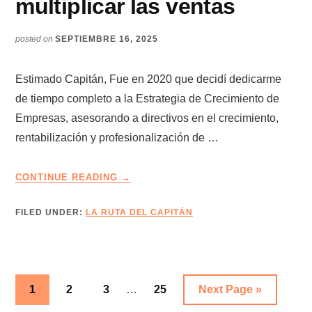
multiplicar las ventas
posted on
SEPTIEMBRE 16, 2025
Estimado Capitán, Fue en 2020 que decidí dedicarme
de tiempo completo a la Estrategia de Crecimiento de
Empresas, asesorando a directivos en el crecimiento,
rentabilización y profesionalización de …
ABOUT
CONTINUE READING
→
LA
RUTA
FILED UNDER:
LA RUTA DEL CAPITÁN
DEL
CAPITÁN
–
EDICIÓN
0
Interim
Go
Go
Go
Go
Go
1
2
3
…
25
Next Page »
–
pages
to
to
to
to
to
11+1