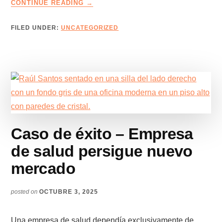
ABOUT
CONTINUE READING
→
LA
RUTA
FILED UNDER:
UNCATEGORIZED
DEL
CAPITÁN
–
EDICIÓN
17
–
AVANZA
OPORTUNIDADES
CON
Caso de éxito – Empresa
EL
MARKETING
de salud persigue nuevo
COMERCIAL
mercado
HIPER-
PERSONALIZADO
posted on
OCTUBRE 3, 2025
Una empresa de salud dependía exclusivamente de