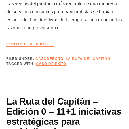
Las ventas del producto más rentable de una empresa
de servicios e insumos para transportistas se habían
estancado. Los directivos de la empresa no conocían las
razones que provocaron el …
ABOUT
CONTINUE READING
→
CASO
DE
FILED UNDER:
CASODEEXITO
,
LA RUTA DEL CAPITÁN
ÉXITO
TAGGED WITH:
CASO DE ÉXITO
–
EMPRESA
DE
SERVICIOS
A
La Ruta del Capitán –
TRANSPORTISTAS
REACTIVA
Edición 0 – 11+1 iniciativas
SU
estratégicas para
CRECIMIENTO