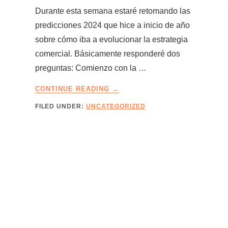
Durante esta semana estaré retomando las
predicciones 2024 que hice a inicio de año
sobre cómo iba a evolucionar la estrategia
comercial. Básicamente responderé dos
preguntas: Comienzo con la …
ABOUT
CONTINUE READING
→
LA
FILED UNDER:
UNCATEGORIZED
DIFÍCIL
DECISIÓN
DE
SACRIFICAR
UN
PRODUCTO