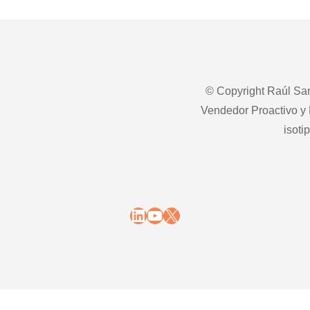
© Copyright Raúl San
Vendedor Proactivo y 
isoti
LinkedIn
YouTube
X