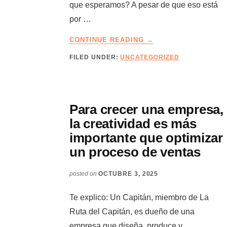
que esperamos? A pesar de que eso está
por …
ABOUT
CONTINUE READING
→
LA
FILED UNDER:
UNCATEGORIZED
RUTA
DEL
CAPITÁN
–
EDICIÓN
Para crecer una empresa,
17
la creatividad es más
–
importante que optimizar
AVANZA
un proceso de ventas
OPORTUNIDADES
CON
EL
posted on
OCTUBRE 3, 2025
MARKETING
COMERCIAL
Te explico: Un Capitán, miembro de La
HIPER-
Ruta del Capitán, es dueño de una
PERSONALIZADO
empresa que diseña, produce y