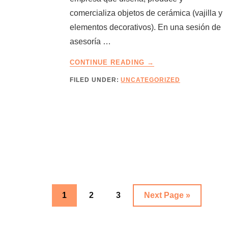
comercializa objetos de cerámica (vajilla y
elementos decorativos). En una sesión de
asesoría …
ABOUT
CONTINUE READING
→
PARA
FILED UNDER:
UNCATEGORIZED
CRECER
UNA
EMPRESA,
LA
CREATIVIDAD
ES
MÁS
IMPORTANTE
QUE
OPTIMIZAR
Go
Go
Go
Go
UN
1
2
3
Next Page »
PROCESO
to
to
to
to
DE
page
page
page
VENTAS