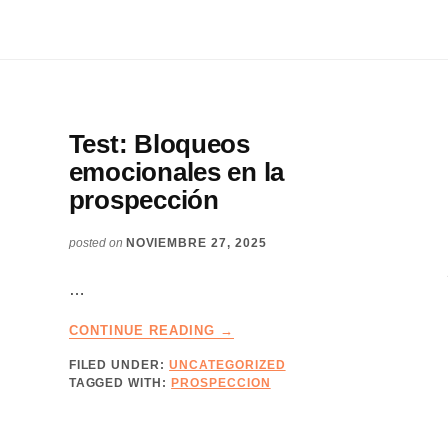
Test: Bloqueos
emocionales en la
prospección
posted on
NOVIEMBRE 27, 2025
…
ABOUT
CONTINUE READING
→
TEST:
FILED UNDER:
UNCATEGORIZED
BLOQUEOS
TAGGED WITH:
PROSPECCION
EMOCIONALES
EN
LA