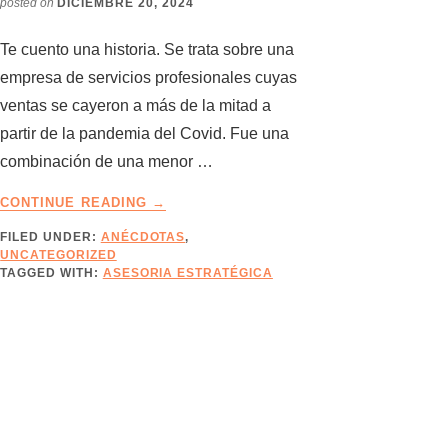
posted on
DICIEMBRE 20, 2024
Te cuento una historia. Se trata sobre una
empresa de servicios profesionales cuyas
ventas se cayeron a más de la mitad a
partir de la pandemia del Covid. Fue una
combinación de una menor …
ABOUT
CONTINUE READING
→
DECISORES
FILED UNDER:
ANÉCDOTAS
,
QUE
UNCATEGORIZED
SE
TAGGED WITH:
ASESORIA ESTRATÉGICA
ESCONDEN
EN
LAS
PROFUNDIDADES