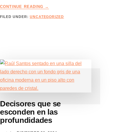
ABOUT
CONTINUE READING
→
CASO
FILED UNDER:
UNCATEGORIZED
DE
ÉXITO
–
EMPRESA
DE
SERVICIOS
PROFESIONALES
CAMBIA
SU
MODELO
DE
NEGOCIO
Decisores que se
esconden en las
profundidades