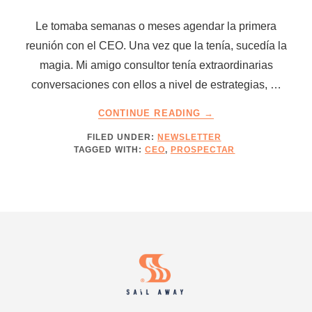
Le tomaba semanas o meses agendar la primera
reunión con el CEO. Una vez que la tenía, sucedía la
magia. Mi amigo consultor tenía extraordinarias
conversaciones con ellos a nivel de estrategias, …
ABOUT
CONTINUE READING
→
CEOS
FILED UNDER:
NEWSLETTER
Y
TAGGED WITH:
CEO
,
PROSPECTAR
LA
MUERTE
SILENCIOSA
Footer