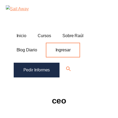
Additional
Skip
Skip
Sail
Academia
to
to
menu
Away
main
footer
De
content
Ventas
B2B
Inicio
Cursos
Sobre Raúl
Blog Diario
Ingresar
Search
Pedir Informes
for:
Search Button
ceo