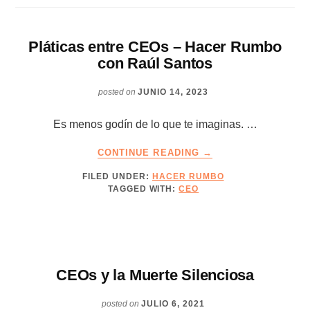
Pláticas entre CEOs – Hacer Rumbo
con Raúl Santos
posted on
JUNIO 14, 2023
Es menos godín de lo que te imaginas. …
ABOUT
CONTINUE READING
→
PLÁTICAS
FILED UNDER:
HACER RUMBO
ENTRE
TAGGED WITH:
CEO
CEOS
–
HACER
RUMBO
CON
RAÚL
CEOs y la Muerte Silenciosa
SANTOS
posted on
JULIO 6, 2021