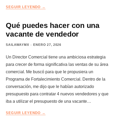
LA
SEGUIR LEYENDO
TRAMPA
DE
LOS
Qué puedes hacer con una
CLIENTES
vacante de vendedor
QUE
LLEGAN
SAILAWAYMX
ENERO 27, 2026
SOLOS
Un Director Comercial tiene una ambiciosa estrategia
para crecer de forma significativa las ventas de su área
comercial. Me buscó para que le propusiera un
Programa de Fortalecimiento Comercial. Dentro de la
conversación, me dijo que le habían autorizado
presupuesto para contratar 4 nuevos vendedores y que
iba a utilizar el presupuesto de una vacante…
QUÉ
SEGUIR LEYENDO
PUEDES