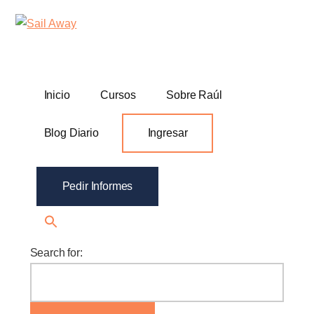
Additional
Skip
Skip
Sail
Academia
to
to
menu
Away
main
footer
De
content
Ventas
B2B
Inicio
Cursos
Sobre Raúl
Blog Diario
Ingresar
Pedir Informes
Search for: