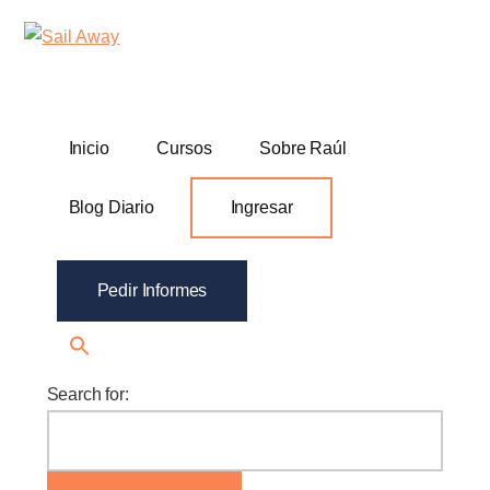
Additional
Skip
Skip
Sail
Academia
to
to
menu
Away
main
footer
De
content
Ventas
B2B
Inicio
Cursos
Sobre Raúl
Blog Diario
Ingresar
Pedir Informes
Search for: