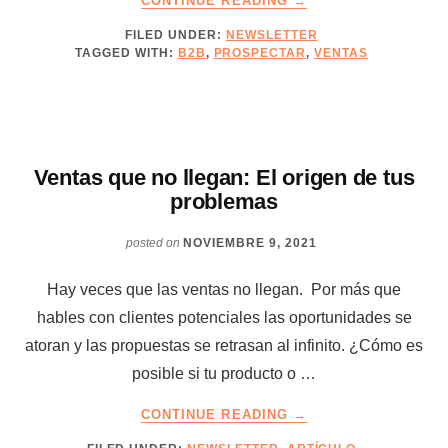
CONTINUE READING
→
CATALIZADORES:
FILED UNDER:
NEWSLETTER
PROCESOS
TAGGED WITH:
B2B
,
PROSPECTAR
,
VENTAS
DE
VENTA
IMPARABLES
Ventas que no llegan: El origen de tus
problemas
posted on
NOVIEMBRE 9, 2021
Hay veces que las ventas no llegan. Por más que
hables con clientes potenciales las oportunidades se
atoran y las propuestas se retrasan al infinito. ¿Cómo es
posible si tu producto o …
ABOUT
CONTINUE READING
→
VENTAS