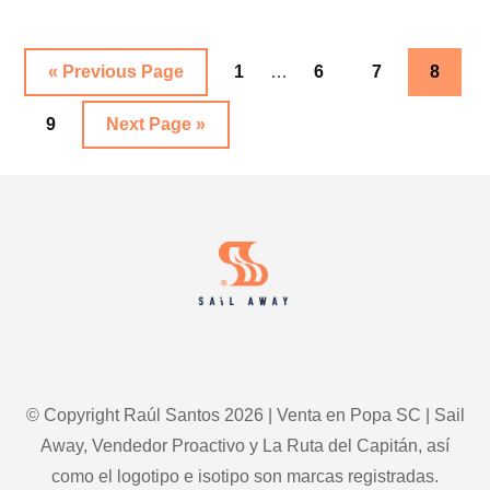
MANSIONES
EN
LOS
Interim
Go
Go
Go
Go
Go
«
Previous Page
1
…
6
7
8
HAMPTONS
pages
to
to
to
to
to
Go
Go
omitted
9
Next Page »
page
page
page
page
to
to
Footer
page
© Copyright Raúl Santos 2026 | Venta en Popa SC | Sail
Away, Vendedor Proactivo y La Ruta del Capitán, así
como el logotipo e isotipo son marcas registradas.