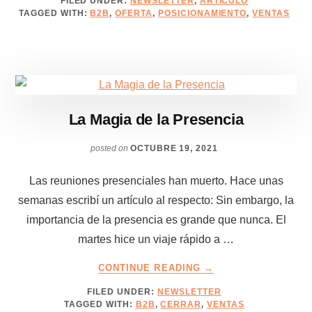
FILED UNDER:
NEWSLETTER
,
ARTÍCULO
QUE
TAGGED WITH:
B2B
,
OFERTA
,
POSICIONAMIENTO
,
VENTAS
NO
LLEGAN:
EL
ORIGEN
DE
TUS
PROBLEMAS
La Magia de la Presencia
posted on
OCTUBRE 19, 2021
Las reuniones presenciales han muerto. Hace unas
semanas escribí un artículo al respecto: Sin embargo, la
importancia de la presencia es grande que nunca. El
martes hice un viaje rápido a …
ABOUT
CONTINUE READING
→
LA
FILED UNDER:
NEWSLETTER
MAGIA
TAGGED WITH:
B2B
,
CERRAR
,
VENTAS
DE