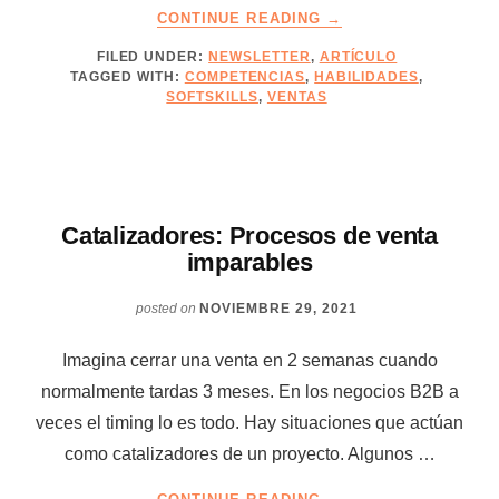
ABOUT
CONTINUE READING
→
10
FILED UNDER:
NEWSLETTER
,
ARTÍCULO
HABILIDADES
TAGGED WITH:
COMPETENCIAS
,
HABILIDADES
,
FUNDACIONALES
SOFTSKILLS
,
VENTAS
DE
UN
EJECUTIVO
COMERCIAL
Catalizadores: Procesos de venta
imparables
posted on
NOVIEMBRE 29, 2021
Imagina cerrar una venta en 2 semanas cuando
normalmente tardas 3 meses. En los negocios B2B a
veces el timing lo es todo. Hay situaciones que actúan
como catalizadores de un proyecto. Algunos …
ABOUT