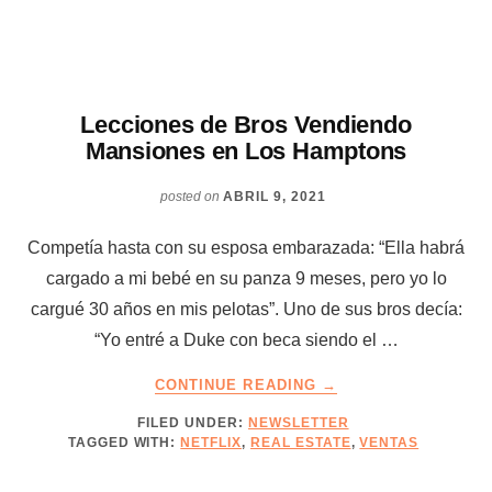
LA
PRESENCIA
Lecciones de Bros Vendiendo
Mansiones en Los Hamptons
posted on
ABRIL 9, 2021
Competía hasta con su esposa embarazada: “Ella habrá
cargado a mi bebé en su panza 9 meses, pero yo lo
cargué 30 años en mis pelotas”. Uno de sus bros decía:
“Yo entré a Duke con beca siendo el …
ABOUT
CONTINUE READING
→
LECCIONES
FILED UNDER:
NEWSLETTER
DE
TAGGED WITH:
NETFLIX
,
REAL ESTATE
,
VENTAS
BROS
VENDIENDO