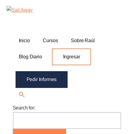
Additional
Skip
Skip
Sail
Academia
to
to
menu
Away
main
footer
De
content
Ventas
B2B
Inicio
Cursos
Sobre Raúl
Blog Diario
Ingresar
Pedir Informes
Search for: