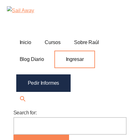
Additional
Skip
Skip
Sail
Academia
to
to
menu
Away
main
footer
De
content
Ventas
B2B
Inicio
Cursos
Sobre Raúl
Blog Diario
Ingresar
Pedir Informes
Search for: