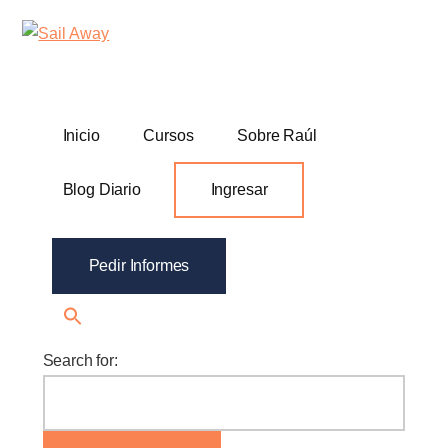
Additional
Skip
Skip
Sail
Academia
to
to
menu
Away
main
footer
De
content
Ventas
B2B
Inicio
Cursos
Sobre Raúl
Blog Diario
Ingresar
Pedir Informes
Search for: