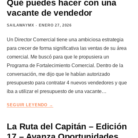
Qué puedes hacer con una
CLIENTES
vacante de vendedor
QUE
LLEGAN
SAILAWAYMX
ENERO 27, 2026
SOLOS
Un Director Comercial tiene una ambiciosa estrategia
para crecer de forma significativa las ventas de su área
comercial. Me buscó para que le propusiera un
Programa de Fortalecimiento Comercial. Dentro de la
conversación, me dijo que le habían autorizado
presupuesto para contratar 4 nuevos vendedores y que
iba a utilizar el presupuesto de una vacante…
QUÉ
SEGUIR LEYENDO
PUEDES
HACER
CON
La Ruta del Capitán – Edición
UNA
17 – Avanza Oportunidades
VACANTE