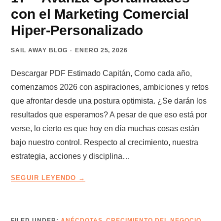
DE
con el Marketing Comercial
VENDEDOR
Hiper-Personalizado
SAIL AWAY BLOG
ENERO 25, 2026
Descargar PDF Estimado Capitán, Como cada año,
comenzamos 2026 con aspiraciones, ambiciones y retos
que afrontar desde una postura optimista. ¿Se darán los
resultados que esperamos? A pesar de que eso está por
verse, lo cierto es que hoy en día muchas cosas están
bajo nuestro control. Respecto al crecimiento, nuestra
estrategia, acciones y disciplina…
LA
SEGUIR LEYENDO
RUTA
DEL
CAPITÁN
–
FILED UNDER:
ANÉCDOTAS
,
CRECIMIENTO DEL NEGOCIO
,