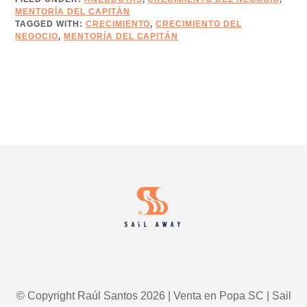
MENTORÍA DEL CAPITÁN
EDICIÓN
TAGGED WITH:
CRECIMIENTO
,
CRECIMIENTO DEL
17
NEGOCIO
,
MENTORÍA DEL CAPITÁN
–
AVANZA
OPORTUNIDADES
CON
EL
MARKETING
COMERCIAL
HIPER-
Footer
PERSONALIZADO
© Copyright Raúl Santos 2026 | Venta en Popa SC | Sail