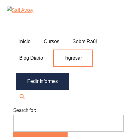
Additional
Skip
Skip
Sail
Academia
to
to
menu
Away
main
footer
De
content
Ventas
B2B
Inicio
Cursos
Sobre Raúl
Blog Diario
Ingresar
Pedir Informes
Search for: