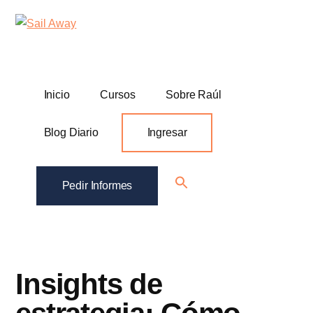
Additional
Skip
Skip
Sail
Academia
to
to
menu
Away
main
footer
De
content
Ventas
B2B
Inicio
Cursos
Sobre Raúl
Blog Diario
Ingresar
Search
Pedir Informes
for:
Search Button
Insights de