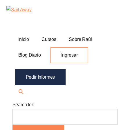
Additional
Skip
Skip
Sail
Academia
to
to
menu
Away
main
footer
De
content
Ventas
B2B
Inicio
Cursos
Sobre Raúl
Blog Diario
Ingresar
Pedir Informes
Search for: