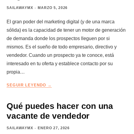
SAILAWAYMX
MARZO 5, 2026
El gran poder del marketing digital (y de una marca
sólida) es la capacidad de tener un motor de generación
de demanda donde los prospectos lleguen por si
mismos. Es el sueño de todo empresario, directivo y
vendedor. Cuando un prospecto ya te conoce, está
interesado en tu oferta y establece contacto por su
propia…
LA
SEGUIR LEYENDO
TRAMPA
DE
LOS
Qué puedes hacer con una
CLIENTES
vacante de vendedor
QUE
LLEGAN
SAILAWAYMX
ENERO 27, 2026
SOLOS