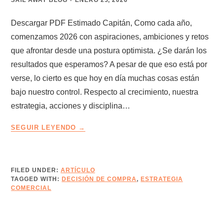
SAIL AWAY BLOG
ENERO 25, 2026
Descargar PDF Estimado Capitán, Como cada año,
comenzamos 2026 con aspiraciones, ambiciones y retos
que afrontar desde una postura optimista. ¿Se darán los
resultados que esperamos? A pesar de que eso está por
verse, lo cierto es que hoy en día muchas cosas están
bajo nuestro control. Respecto al crecimiento, nuestra
estrategia, acciones y disciplina…
LA
SEGUIR LEYENDO
RUTA
DEL
CAPITÁN
–
FILED UNDER:
ARTÍCULO
TAGGED WITH:
DECISIÓN DE COMPRA
EDICIÓN
,
ESTRATEGIA
COMERCIAL
17
–
AVANZA