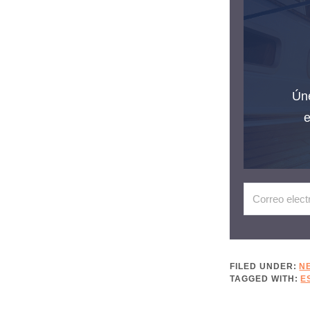
Úne
e
FILED UNDER:
N
TAGGED WITH:
E