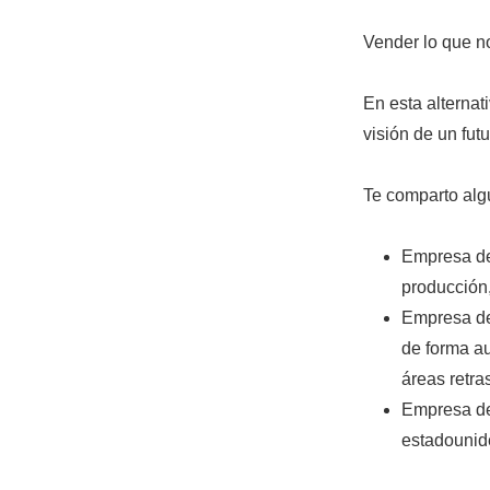
Vender lo que no
En esta alternat
visión de un fut
Te comparto alg
Empresa de 
producción,
Empresa de 
de forma au
áreas retras
Empresa de
estadounide