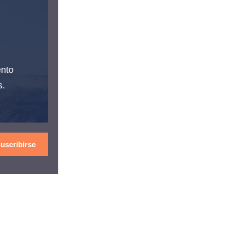
ento
s.
uscribirse