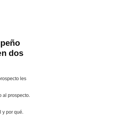
mpeño
en dos
rospecto les
 al prospecto.
 y por qué.