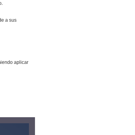
o.
de a sus
miendo aplicar