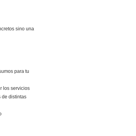
ncretos sino una
nsumos para tu
 los servicios
 de distintas
o