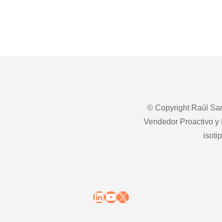
© Copyright Raúl San
Vendedor Proactivo y 
isoti
LinkedIn
YouTube
X