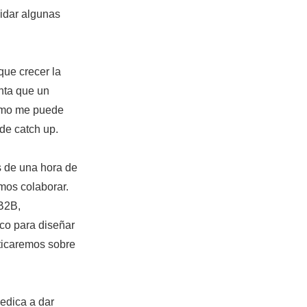
lidar algunas
que crecer la
nta que un
cómo me puede
de catch up.
 de una hora de
mos colaborar.
B2B,
ico para diseñar
ticaremos sobre
dedica a dar