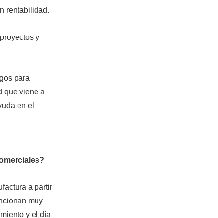
n rentabilidad.
 proyectos y
igos para
d que viene a
yuda en el
comerciales?
actura a partir
funcionan muy
miento y el día