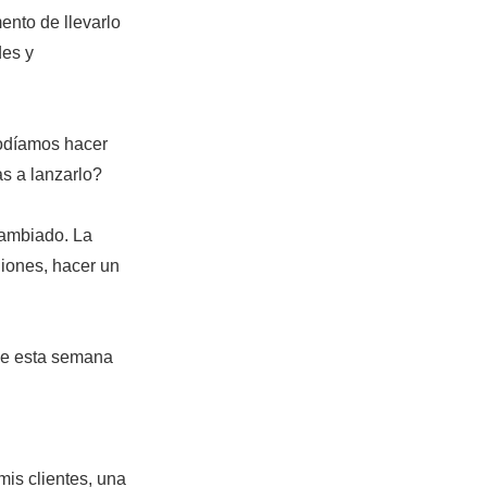
ento de llevarlo
des y
podíamos hacer
s a lanzarlo?
cambiado. La
niones, hacer un
ice esta semana
mis clientes, una