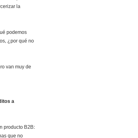
cerizar la
 qué podemos
los, ¿por qué no
ero van muy de
itos a
un producto B2B:
nas que no