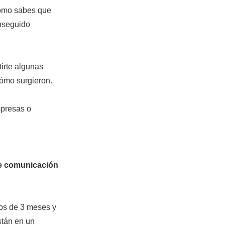
cómo sabes que
onseguido
tirte algunas
cómo surgieron.
mpresas o
de comunicación
os de 3 meses y
stán en un