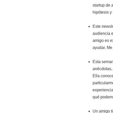
startup de 
hipótesis y
Este newsle
audiencia e
amigo es ex
ayudar. Me
Esta seman
anécdotas,
Ella conoc
particularm
experienci
qué podemo
Un amigo ti