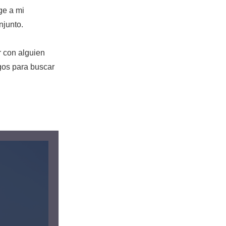
ge a mi
njunto.
r con alguien
gos para buscar