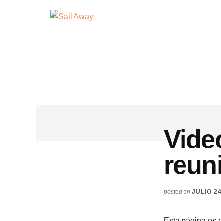
Additional
Skip
Skip
Sail
Academia
to
to
menu
Away
main
footer
De
content
Ventas
B2B
Vide
reun
posted on
JULIO 24
Esta página es 