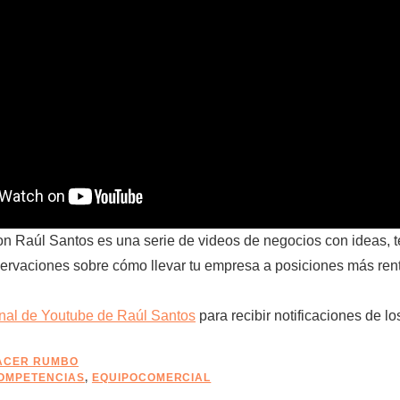
 Raúl Santos es una serie de videos de negocios con ideas, t
ervaciones sobre cómo llevar tu empresa a posiciones más ren
anal de Youtube de Raúl Santos
para recibir notificaciones de lo
ACER RUMBO
OMPETENCIAS
,
EQUIPOCOMERCIAL