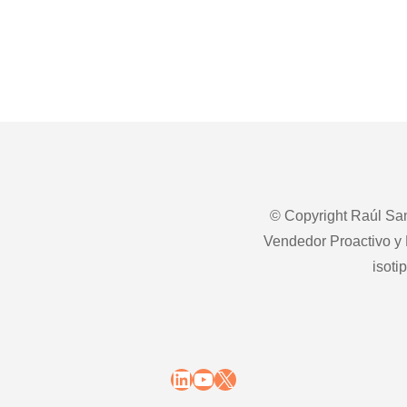
© Copyright Raúl San
Vendedor Proactivo y 
isoti
LinkedIn
YouTube
X