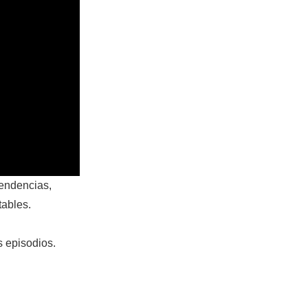
endencias,
tables.
s episodios.