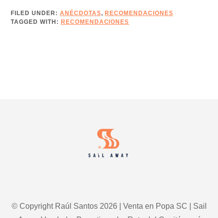
CAPITÁN
–
FILED UNDER:
ANÉCDOTAS
,
RECOMENDACIONES
TAGGED WITH:
RECOMENDACIONES
EDICIÓN
17
–
AVANZA
OPORTUNIDADES
CON
EL
MARKETING
Footer
COMERCIAL
HIPER-
PERSONALIZADO
© Copyright Raúl Santos 2026 | Venta en Popa SC | Sail