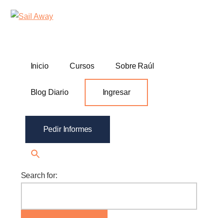
Additional
Skip
Skip
Sail
Academia
to
to
menu
Away
main
footer
De
content
Ventas
B2B
Inicio
Cursos
Sobre Raúl
Blog Diario
Ingresar
Pedir Informes
Search for: