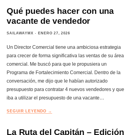
DE
LOS
Qué puedes hacer con una
CLIENTES
vacante de vendedor
QUE
LLEGAN
SAILAWAYMX
ENERO 27, 2026
SOLOS
Un Director Comercial tiene una ambiciosa estrategia
para crecer de forma significativa las ventas de su área
comercial. Me buscó para que le propusiera un
Programa de Fortalecimiento Comercial. Dentro de la
conversación, me dijo que le habían autorizado
presupuesto para contratar 4 nuevos vendedores y que
iba a utilizar el presupuesto de una vacante…
QUÉ
SEGUIR LEYENDO
PUEDES
HACER
CON
La Ruta del Capitán – Edición