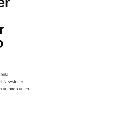
er
r
o
venta
el Newsletter
n un pago único