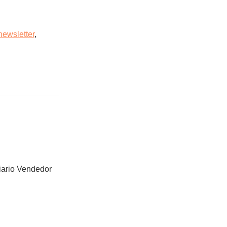
newsletter
,
iario Vendedor