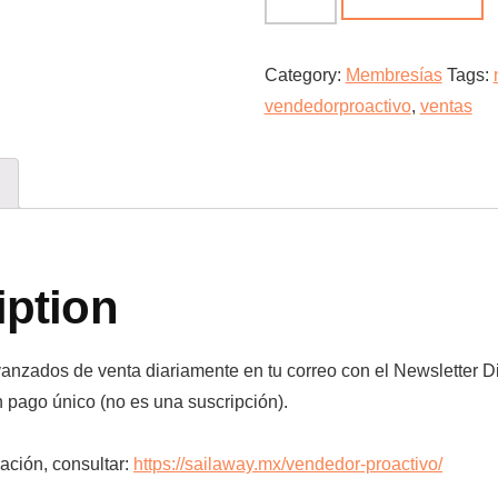
Diario
Vendedor
Proactivo
Category:
Membresías
Tags:
quantity
vendedorproactivo
,
ventas
iption
vanzados de venta diariamente en tu correo con el Newsletter D
 pago único (no es una suscripción).
ación, consultar:
https://sailaway.mx/vendedor-proactivo/