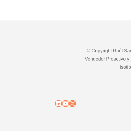
© Copyright Raúl San
Vendedor Proactivo y 
isoti
LinkedIn
YouTube
X