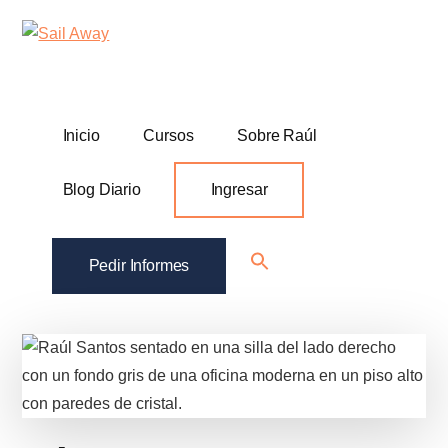
Additional
Skip
Skip
Sail
Academia
to
to
menu
Away
main
footer
De
content
Ventas
B2B
Inicio
Cursos
Sobre Raúl
Blog Diario
Ingresar
Search
Pedir Informes
for:
Search Button