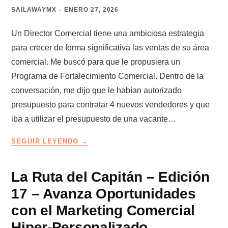
LLEGAN
SAILAWAYMX
ENERO 27, 2026
SOLOS
Un Director Comercial tiene una ambiciosa estrategia
para crecer de forma significativa las ventas de su área
comercial. Me buscó para que le propusiera un
Programa de Fortalecimiento Comercial. Dentro de la
conversación, me dijo que le habían autorizado
presupuesto para contratar 4 nuevos vendedores y que
iba a utilizar el presupuesto de una vacante…
QUÉ
SEGUIR LEYENDO
PUEDES
HACER
CON
La Ruta del Capitán – Edición
UNA
17 – Avanza Oportunidades
VACANTE
DE
con el Marketing Comercial
VENDEDOR
Hiper-Personalizado