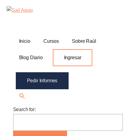
Additional
Skip
Skip
Sail
Academia
to
to
menu
Away
main
footer
De
content
Ventas
B2B
Inicio
Cursos
Sobre Raúl
Blog Diario
Ingresar
Pedir Informes
Search for: