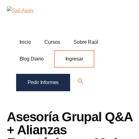
Additional
Skip
Skip
Sail
Academia
to
to
menu
Away
main
footer
De
content
Ventas
B2B
Inicio
Cursos
Sobre Raúl
Blog Diario
Ingresar
Search
Pedir Informes
for:
Search Button
Asesoría Grupal Q&A
+ Alianzas