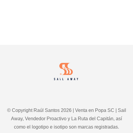
Footer
© Copyright Raúl Santos 2026 | Venta en Popa SC | Sail
Away, Vendedor Proactivo y La Ruta del Capitán, así
como el logotipo e isotipo son marcas registradas.