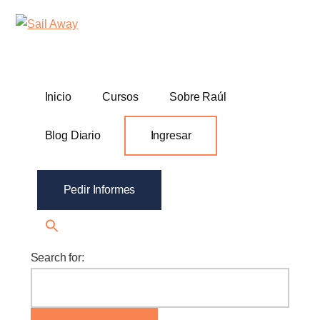
Additional
Skip
Skip
Sail
Academia
to
to
menu
Away
main
footer
De
content
Ventas
B2B
Inicio
Cursos
Sobre Raúl
Blog Diario
Ingresar
Pedir Informes
Search for: