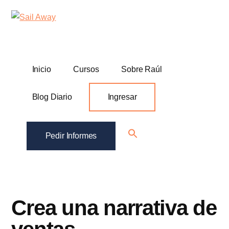
Additional
Skip
Skip
Sail
Academia
to
to
menu
Away
main
footer
De
content
Ventas
B2B
Inicio
Cursos
Sobre Raúl
Blog Diario
Ingresar
Search
Pedir Informes
for:
Search Button
Crea una narrativa de