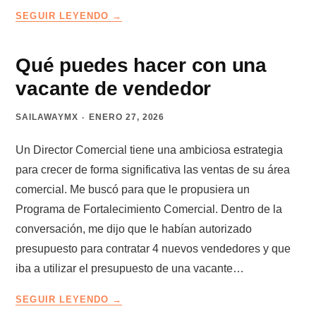
LA
SEGUIR LEYENDO
TRAMPA
DE
LOS
Qué puedes hacer con una
CLIENTES
vacante de vendedor
QUE
LLEGAN
SAILAWAYMX
ENERO 27, 2026
SOLOS
Un Director Comercial tiene una ambiciosa estrategia
para crecer de forma significativa las ventas de su área
comercial. Me buscó para que le propusiera un
Programa de Fortalecimiento Comercial. Dentro de la
conversación, me dijo que le habían autorizado
presupuesto para contratar 4 nuevos vendedores y que
iba a utilizar el presupuesto de una vacante…
QUÉ
SEGUIR LEYENDO
PUEDES