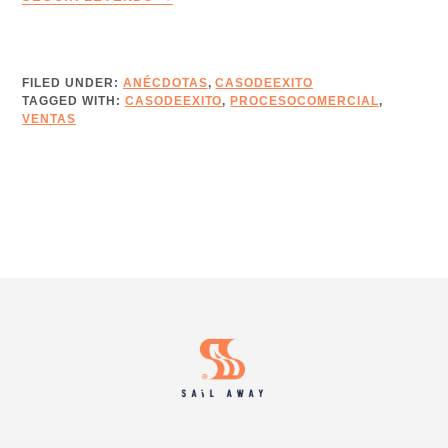
RUTA
DEL
CAPITÁN
–
FILED UNDER:
ANÉCDOTAS
,
CASODEEXITO
TAGGED WITH:
CASODEEXITO
EDICIÓN
,
PROCESOCOMERCIAL
,
VENTAS
17
–
AVANZA
OPORTUNIDADES
CON
EL
MARKETING
COMERCIAL
Footer
HIPER-
PERSONALIZADO