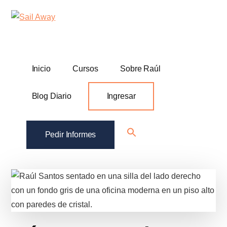
Additional
Skip
Skip
Sail
Academia
to
to
menu
Away
main
footer
De
content
Ventas
B2B
Inicio
Cursos
Sobre Raúl
Blog Diario
Ingresar
Search
Pedir Informes
for:
Search Button