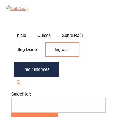
Additional
Skip
Skip
Sail
Academia
to
to
menu
Away
main
footer
De
content
Ventas
B2B
Inicio
Cursos
Sobre Raúl
Blog Diario
Ingresar
Pedir Informes
Search for: