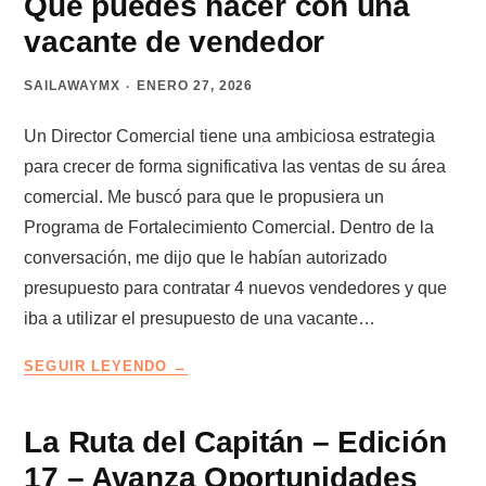
Qué puedes hacer con una
CLIENTES
vacante de vendedor
QUE
LLEGAN
SAILAWAYMX
ENERO 27, 2026
SOLOS
Un Director Comercial tiene una ambiciosa estrategia
para crecer de forma significativa las ventas de su área
comercial. Me buscó para que le propusiera un
Programa de Fortalecimiento Comercial. Dentro de la
conversación, me dijo que le habían autorizado
presupuesto para contratar 4 nuevos vendedores y que
iba a utilizar el presupuesto de una vacante…
QUÉ
SEGUIR LEYENDO
PUEDES
HACER
CON
La Ruta del Capitán – Edición
UNA
17 – Avanza Oportunidades
VACANTE