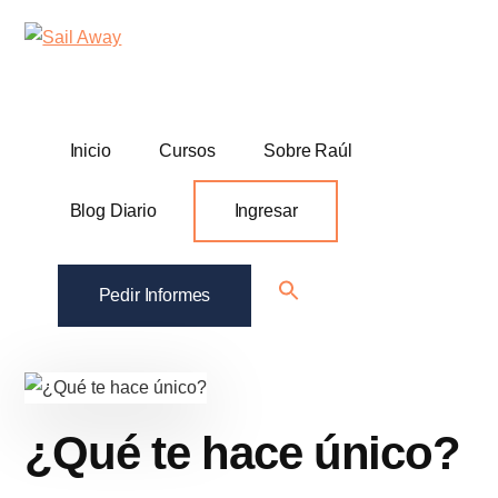
Additional
Skip
Skip
Sail
Academia
to
to
menu
Away
main
footer
De
content
Ventas
B2B
Inicio
Cursos
Sobre Raúl
Blog Diario
Ingresar
Search
Pedir Informes
for:
Search Button
¿Qué te hace único?