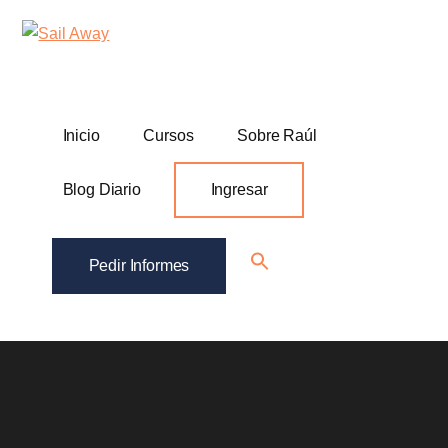
Additional
Skip
Skip
Sail
Academia
to
to
menu
Away
main
footer
De
content
Ventas
B2B
Inicio
Cursos
Sobre Raúl
Blog Diario
Ingresar
Search
Pedir Informes
for:
Search Button