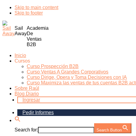
Skip to main content
Skip to footer
Additional
Sail
Academia
menu
Away
De
Ventas
B2B
Inicio
Cursos
Curso Prospección B2B
Curso Ventas A Grandes Corporativos
Curso Dirige, Opera y Toma Decisiones con IA
Curso Maximiza las ventas de tus cuentas B2B act
Sobre Raúl
Blog Diario
Ingresar
Pedir Informes
Search for:
Search Button