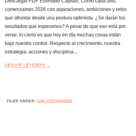
Descargar PDF Estimado Capitán, Como cada año,
comenzamos 2026 con aspiraciones, ambiciones y retos
que afrontar desde una postura optimista. ¿Se darán los
resultados que esperamos? A pesar de que eso está por
verse, lo cierto es que hoy en día muchas cosas están
bajo nuestro control. Respecto al crecimiento, nuestra
estrategia, acciones y disciplina…
LA
SEGUIR LEYENDO
RUTA
DEL
CAPITÁN
–
EDICIÓN
FILED UNDER:
UNCATEGORIZED
17
–
AVANZA
OPORTUNIDADES
CON