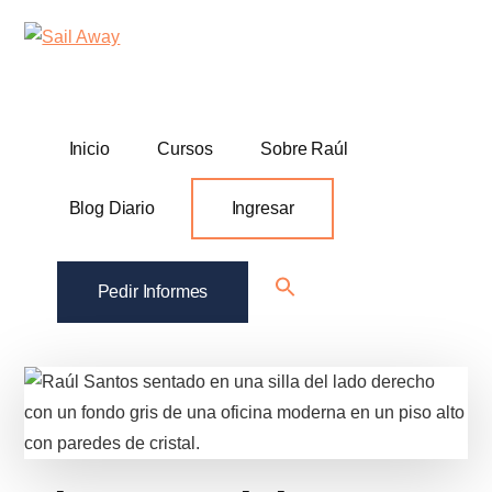
Additional
Skip
Skip
Sail
Academia
to
to
menu
Away
main
footer
De
content
Ventas
B2B
Inicio
Cursos
Sobre Raúl
Blog Diario
Ingresar
Search
Pedir Informes
for:
Search Button