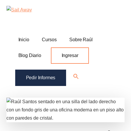
Additional
Skip
Skip
Sail
Academia
to
to
menu
Away
main
footer
De
content
Ventas
B2B
Inicio
Cursos
Sobre Raúl
Blog Diario
Ingresar
Search
Pedir Informes
for:
Search Button