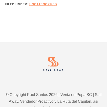
–
FILED UNDER:
UNCATEGORIZED
EDICIÓN
17
–
AVANZA
OPORTUNIDADES
CON
EL
Footer
MARKETING
COMERCIAL
HIPER-
PERSONALIZADO
© Copyright Raúl Santos 2026 | Venta en Popa SC | Sail
Away, Vendedor Proactivo y La Ruta del Capitán, así