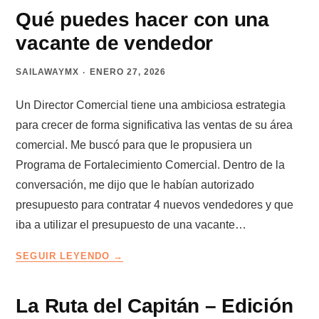
LOS
Qué puedes hacer con una
CLIENTES
vacante de vendedor
QUE
LLEGAN
SAILAWAYMX
ENERO 27, 2026
SOLOS
Un Director Comercial tiene una ambiciosa estrategia
para crecer de forma significativa las ventas de su área
comercial. Me buscó para que le propusiera un
Programa de Fortalecimiento Comercial. Dentro de la
conversación, me dijo que le habían autorizado
presupuesto para contratar 4 nuevos vendedores y que
iba a utilizar el presupuesto de una vacante…
QUÉ
SEGUIR LEYENDO
PUEDES
HACER
CON
La Ruta del Capitán – Edición
UNA