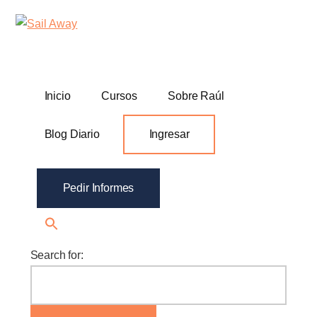
Additional
Skip
Skip
Sail
Academia
to
to
menu
Away
main
footer
De
content
Ventas
B2B
Inicio
Cursos
Sobre Raúl
Blog Diario
Ingresar
Pedir Informes
Search for: