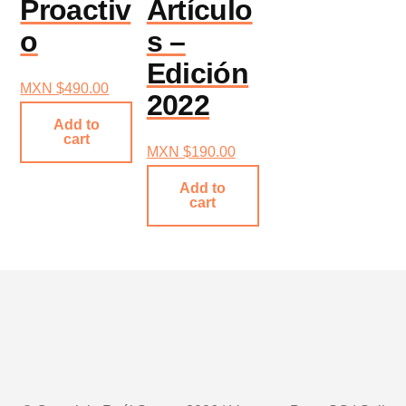
Proactiv
Artículo
o
s –
Edición
MXN $
490.00
2022
Add to
cart
MXN $
190.00
Add to
cart
Footer