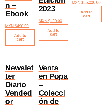
Edicion
MXN $
15,000.00
n –
2023
Ebook
Add to
cart
MXN $
490.00
MXN $
490.00
Add to
cart
Add to
cart
Newslet
Venta
ter
en Popa
Diario
–
Vended
Colecci
or
ón de