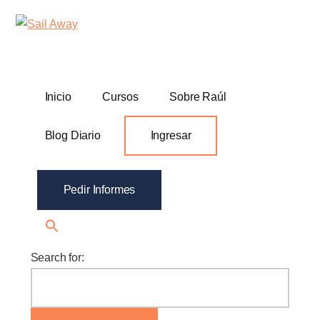
Additional
Skip
Skip
Sail
Academia
to
to
menu
Away
main
footer
De
content
Ventas
B2B
Inicio
Cursos
Sobre Raúl
Blog Diario
Ingresar
Pedir Informes
Search for: