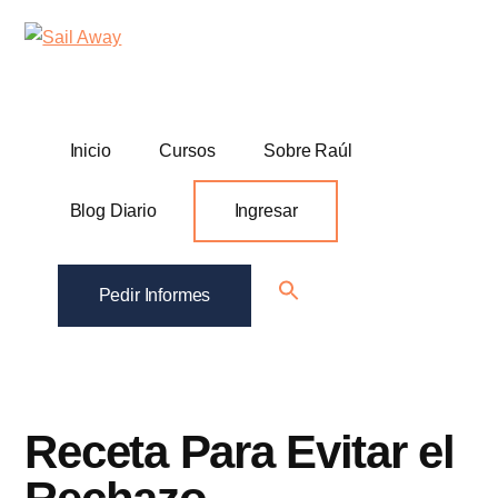
Additional
Skip
Skip
Sail
Academia
to
to
menu
Away
main
footer
De
content
Ventas
B2B
Inicio
Cursos
Sobre Raúl
Blog Diario
Ingresar
Search
Pedir Informes
for:
Search Button
Receta Para Evitar el