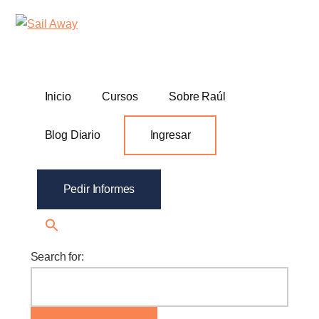
Additional
Skip
Skip
Sail
Academia
to
to
menu
Away
main
footer
De
content
Ventas
B2B
Inicio
Cursos
Sobre Raúl
Blog Diario
Ingresar
Pedir Informes
Search for: