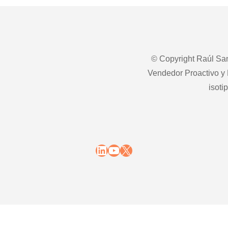
© Copyright Raúl San
Vendedor Proactivo y 
isoti
LinkedIn
YouTube
X