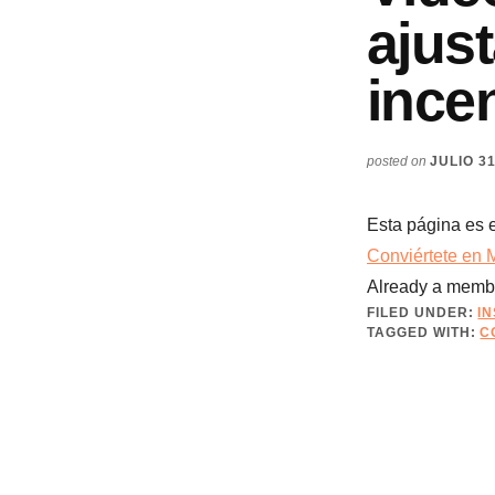
ajus
ince
posted on
JULIO 31
Esta página es 
Conviértete en 
Already a mem
FILED UNDER:
I
TAGGED WITH:
C